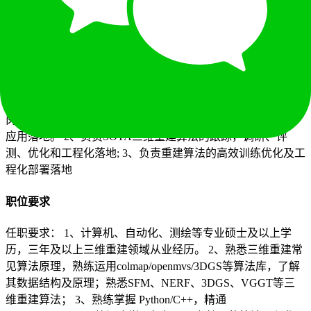
5-10年
本科
面议
立即投递
职位描述
岗位职责： 1、负责基于3DGS/VGGT等三维重建算法研发与
应⽤落地。 2、负责SOTA三维重建算法的跟踪，调研、评
测、优化和⼯程化落地; 3、负责重建算法的⾼效训练优化及⼯
程化部署落地
职位要求
任职要求： 1、计算机、⾃动化、测绘等专业硕⼠及以上学
历，三年及以上三维重建领域从业经历。 2、熟悉三维重建常
⻅算法原理，熟练运⽤colmap/openmvs/3DGS等算法库，了解
其数据结构及原理；熟悉SFM、NERF、3DGS、VGGT等三
维重建算法； 3、熟练掌握 Python/C++，精通