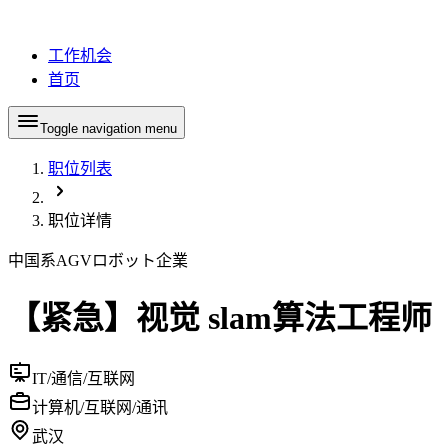
工作机会
首页
Toggle navigation menu
职位列表
职位详情
中国系AGVロボット企業
【紧急】视觉 slam算法工程师
IT/通信/互联网
计算机/互联网/通讯
武汉