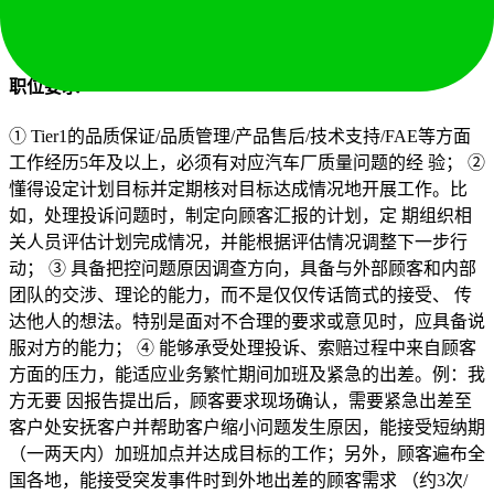
如月报、业务台账更新等）； ⑥ 部门内其他小组业务繁忙
时，能够根据上司指示要求，协助同事共同完成指派任务。
职位要求
① Tier1的品质保证/品质管理/产品售后/技术支持/FAE等方面
工作经历5年及以上，必须有对应汽车厂质量问题的经 验； ②
懂得设定计划目标并定期核对目标达成情况地开展工作。比
如，处理投诉问题时，制定向顾客汇报的计划，定 期组织相
关人员评估计划完成情况，并能根据评估情况调整下一步行
动； ③ 具备把控问题原因调查方向，具备与外部顾客和内部
团队的交涉、理论的能力，而不是仅仅传话筒式的接受、 传
达他人的想法。特别是面对不合理的要求或意见时，应具备说
服对方的能力； ④ 能够承受处理投诉、索赔过程中来自顾客
方面的压力，能适应业务繁忙期间加班及紧急的出差。例：我
方无要 因报告提出后，顾客要求现场确认，需要紧急出差至
客户处安抚客户并帮助客户缩小问题发生原因，能接受短纳期
（一两天内）加班加点并达成目标的工作；另外，顾客遍布全
国各地，能接受突发事件时到外地出差的顾客需求 （约3次/