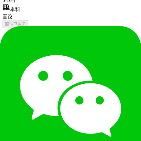
5-10年
本科
面议
职位已关闭
职位描述
①作为品质技术支持部门，在我方提出无要因报告后，如客户
（Tier1）还有需求，前往客户处进行后续的技术支 持服务
（安排第三方跟线、工程确认、设计变更、产品知识共享），
帮助客户缩小不良原因范围。如涉及其它部门 时，将客户需
求联络至相关部门进行对应，课题跟进，并将调查分析的结果
向顾客汇报。 ②作为品质技术支持部门，应对直接来自OEM
主机厂的要求，例如前往客户处进行不良情报的收集，原因调
查、 技术支持、课题跟进、调查报告汇报等。 ③ 对于顾客使
用产品过程中及代理商处理顾客问题过程中碰到的疑问、咨
询，提供售后服务、技术支持； ④ 对顾客新项目品质活动提
供线上及现场指导服务（比如顾客试做期间指导产品使用方法
等）； ⑤ 定期整理、统计品质问题，并制作成品质资料（比