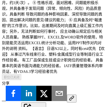
月，约3天/次）。 ⑤ 性格乐观，面对困难、问题能积极乐
观，并具备善于发现问题（异常、倾向性、风险）的品质意
识，具备判断 导致问题的各种影响因素、深挖导致问题的真
因、提出解决问题的意见/建议的能力； ⑥ 应具备及时“報連
相”的工作意识。比如，出差期间及时向直属上级汇报工作内
容；另外，无法判断如何行事时， 应主动确认规定后与相关
人员商量。 熟练掌握PPT、EXCEL及WORD软件的使用，特
别是能灵活运用EXCEL统计分析功能、运用PPT制作对内对
外的说明 资料。 【语言】 日语N2以上，同时有cet4优先 【欢
迎】 从事过汽车线束行业、塑料/金属成型行业等制造行业工
作经验者。 有工厂品保或生技或设计职岗位的经验者。 具备
基本的英语书面沟通能力的经验者。 IATF质量管理体系内审
员证、有VDA6.3学习经验者优先
职位已关闭
分享